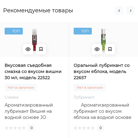
Рекомендуемые товары
ТОП
ТОП
Вкусовая съедобная
Оральный лубрикант со
смазка со вкусом вишни
вкусом яблока, модель
30 мл, модель 22522
22657
Нет в наличии
Нет в наличии
Смазка
Лубрикант
Ароматизированный
Ароматизированный
лубрикант Вишня на
лубрикант со вкусом
водной основе JO
яблока на водной основе
Flavored Cherry Burst -
- длительное глад..
0
0
длительное гладкое ско..