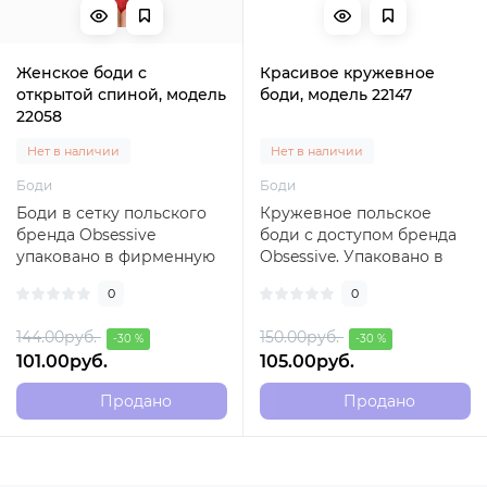
Женское боди с
Красивое кружевное
открытой спиной, модель
боди, модель 22147
22058
Нет в наличии
Нет в наличии
Боди
Боди
Боди в сетку польского
Кружевное польское
бренда Obsessive
боди с доступом бренда
упаковано в фирменную
Obsessive. Упаковано в
коробку..
фирменную коробку..
0
0
144.00руб.
150.00руб.
-30 %
-30 %
101.00руб.
105.00руб.
Продано
Продано