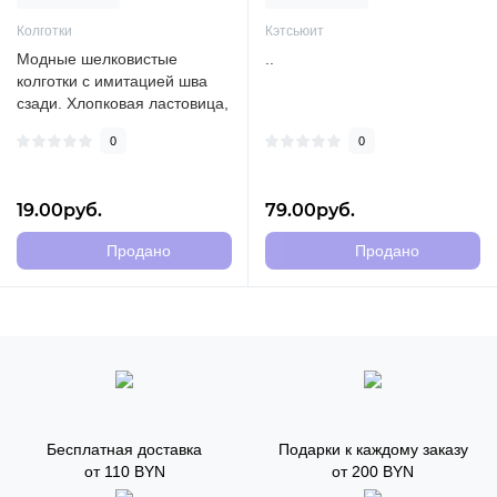
Колготки
Кэтсьюит
Модные шелковистые
..
колготки с имитацией шва
сзади. Хлопковая ластовица,
укрепленный прозрачный
0
0
мысок..
19.00руб.
79.00руб.
Продано
Продано
Бесплатная доставка
Подарки к каждому заказу
от 110 BYN
от 200 BYN