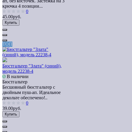
ап, без косточек. Застежка на 3
крючка 4 позиции...
0
45.00руб.
Купить
ТОП
Бюстгальтер "Злата" (синий),
модель 22238-4
В наличии
Бюстгальтер
Бесшовный бюстгальтер с
двойным пуш-ап. Идеальное
декольте обеспечено!..
0
39.00руб.
Купить