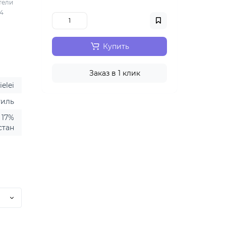
тели
 4
Купить
Заказ в 1 клик
ielei
тиль
 17%
стан