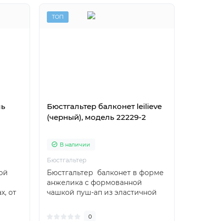
ТОП
ТОП
ль
Бюстгальтер балконет leilieve
Кружев
(черный), модель 22229-2
Пуш-ап 
4003
В наличии
В на
Бюстгальтер
Бюстгаль
ой
Бюстгальтер балконет в форме
Кружевн
анжелика с формованной
формов
х, от
чашкой пуш-ап из эластичной
и гелев
мягкой микрофи..
Бюстгал
0