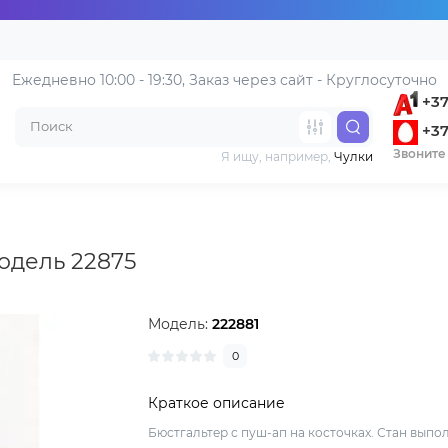
Ежедневно 10:00 - 19:30, 
Заказ через сайт - Круглосуточно
+37
+37
Звоните 
Я ищу, например,
Чулки
модель 22875
Модель:
222881
0
Краткое описание
Бюстгальтер с пуш-ап на косточках. Стан выпо