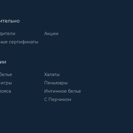
ительно
дители
Акции
ные сертификаты
рии
белье
Халаты
 игры
Пеньюары
пояса
Интимное белье
С Перчиком