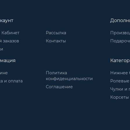
каунт
Дополн
 Кабинет
Рассылка
Произво
 заказов
Контакты
Подароч
ки
мация
Катего
зине
Политика
Нижнее 
конфиденциальности
а и оплата
Ролевые
Соглашение
Чулки и 
Корсеты