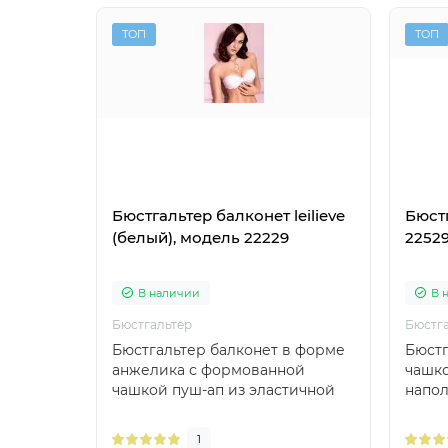
ТОП
ТОП
Бюстгальтер балконет leilieve
Бюстг
(белый), модель 22229
2252
В наличии
В 
Бюстгальтер
Бюстг
Бюстгальтер балконет в форме
Бюстг
анжелика с формованной
чашко
чашкой пуш-ап из эластичной
напол
мягкой микрофибры. Б..
италь
1