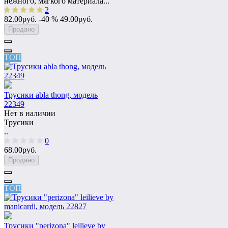
нежного, мягкого материала...
2
82.00руб.
-40 %
49.00руб.
Продано
ТОП
Трусики abla thong, модель
22349
Нет в наличии
Трусики
..
0
68.00руб.
Продано
ТОП
Трусики "perizona" leilieve by