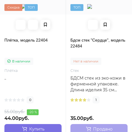
Скидка
ТОП
ТОП
Плётка, модель 22404
Бдсм стек "Сердце", модель
22484
В наличии
Нет в наличии
Плётка
Стек
..
БДСМ стек из эко-кожи в
фирменной упаковке.
Длина иделия 35 см...
0
1
55.00руб.
-20 %
44.00руб.
35.00руб.
Купить
Продано