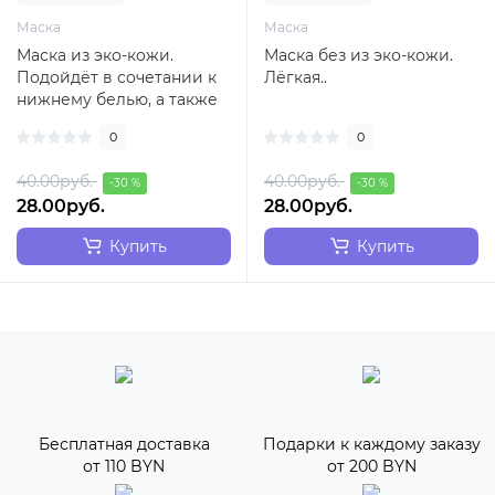
Маска
Маска
Маска из эко-кожи.
Маска без из эко-кожи.
Подойдёт в сочетании к
Лёгкая..
нижнему белью, а также
под образ на вечеринку
0
0
или фотосесс..
40.00руб.
40.00руб.
-30 %
-30 %
28.00руб.
28.00руб.
Купить
Купить
Бесплатная доставка
Подарки к каждому заказу
от 110 BYN
от 200 BYN