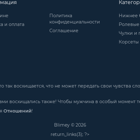
мация
Катего
зине
Политика
Нижнее 
конфиденциальности
а и оплата
Ролевые
Соглашение
Чулки и 
Корсеты
м-то так восхищается, что не может передать свои чувства 
 Вами восхищались также! Чтобы мужчина в особый момент т
ия
Отношений
!
Blimey © 2026
return_links(3); ?>