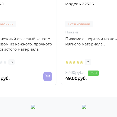
-1
модель 22326
 наличии
Нет в наличии
Пижама
нежный атласный халат с
Пижама с шортами из неж
вом из нежного, прочного
мягкого материала...
овистого материала
ет ваш домашн..
0
2
82.00руб.
-40 %
0руб.
49.00руб.