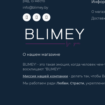
ряд, 13 место
Инфор
info@blimey.by
О мага
Доставк
О нашем магазине
BLIMEY! - это такая эмоция, когда человек че
восклицают "BLIMEY!"
Миссия нашей компании
- делать так, чтобы
Мы работаем ради
Любви
,
Страсти
, укреплен