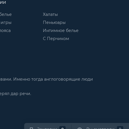
рии
белье
Халаты
 игры
Пеньюары
пояса
Интимное белье
С Перчиком
словами. Именно тогда англоговорящие люди
ерял дар речи.