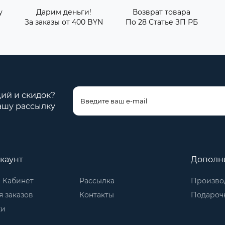
у
Дарим деньги!
Возврат товара
За заказы от 400 BYN
По 28 Статье ЗП РБ
ций и скидок?
ашу рассылку
каунт
Дополн
 Кабинет
Рассылка
Произво
 заказов
Контакты
Подароч
ки