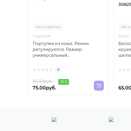
30625
Нет в наличии
Нет в
Портупея
Халат
Портупея из кожи. Ремни
Белос
регулируются. Размер
круже
универсальный...
шелк
сдела
0
95.00руб.
-21 %
75.00руб.
65.0