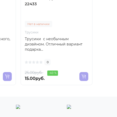
22433
основе JO Xtra Silky
модель
Нет в наличии
В на
Трусики
Смазка
ного,
Трусики с необычным
Лубрика
дизайном. Отличный вариант
гладким
подарка...
покрыт
при это
0
25.00руб.
-40 %
15.00руб.
98.00р