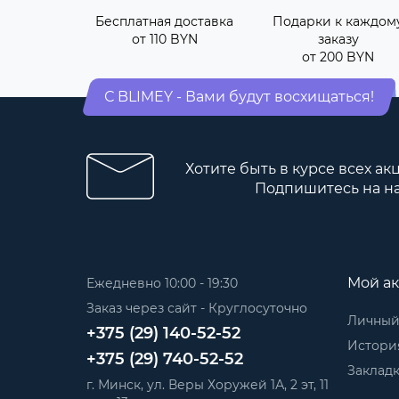
Бесплатная доставка
Подарки к каждом
от 110 BYN
заказу
от 200 BYN
С BLIMEY - Вами будут восхищаться!
Хотите быть в курсе всех ак
Подпишитесь на н
Мой ак
Ежедневно 10:00 - 19:30
Заказ через сайт - Круглосуточно
Личный
+375 (29) 140-52-52
История
+375 (29) 740-52-52
Заклад
г. Минск, ул. Веры Хоружей 1А, 2 эт, 11