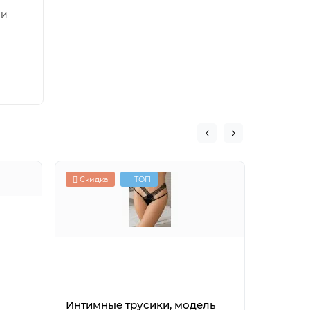
 и
Скидка
ТОП
ТОП
Интимные трусики, модель
Смазка