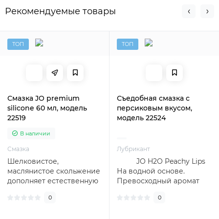
Рекомендуемые товары
ТОП
ТОП
Смазка JO premium
Съедобная смазка с
silicone 60 мл, модель
персиковым вкусом,
22519
модель 22524
В наличии
Смазка
Лубрикант
Шелковистое,
JO H2O Peachy Lips
маслянистое скольжение
На водной основе.
дополняет естественную
Превосходный аромат
смазку тела и усиливает
пе..
0
0
удовольствие от б..