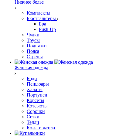
Нижнее белье
Комплекты
Бюстгальтеры
Бра
Push-Up
Чулки
Трусы
Подвязки
Пояса
Стрепы
Женская одежда
Боди
Пеньюары
Халаты
Портупеи
Корсеты
Кэтсьюты
Сорочки
Сетки
Тедди
Кожа и латекс