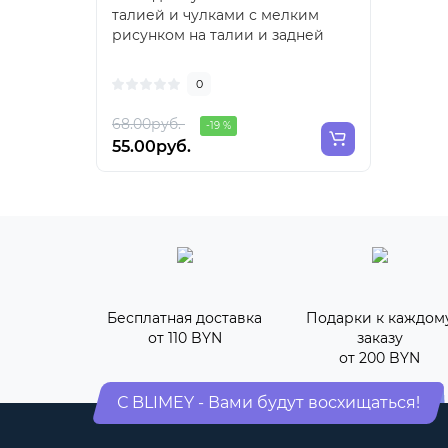
талией и чулками с мелким
рисунком на талии и задней
стороне ног. На ногах ..
0
68.00руб.
-19 %
55.00руб.
Бесплатная доставка
Подарки к каждом
от 110 BYN
заказу
от 200 BYN
С BLIMEY - Вами будут восхищаться!