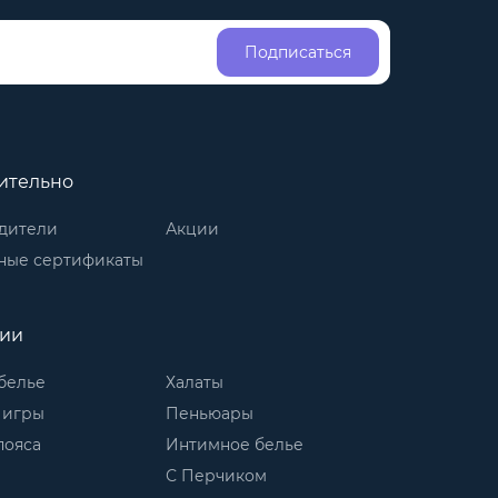
Подписаться
ительно
дители
Акции
ные сертификаты
рии
белье
Халаты
 игры
Пеньюары
пояса
Интимное белье
С Перчиком