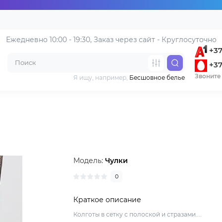
Ежедневно 10:00 - 19:30, 
Заказ через сайт - Круглосуточно
+37
+37
Звоните 
Я ищу, например,
Бесшовное белье
Модель:
Чулки
0
Краткое описание
Колготы в сетку с полоской и стразами....