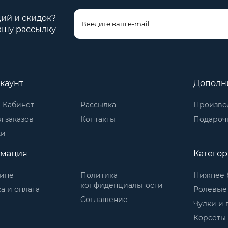
ций и скидок?
ашу рассылку
каунт
Дополн
 Кабинет
Рассылка
Произво
 заказов
Контакты
Подароч
ки
мация
Катего
зине
Политика
Нижнее 
конфиденциальности
а и оплата
Ролевые
Соглашение
Чулки и 
Корсеты