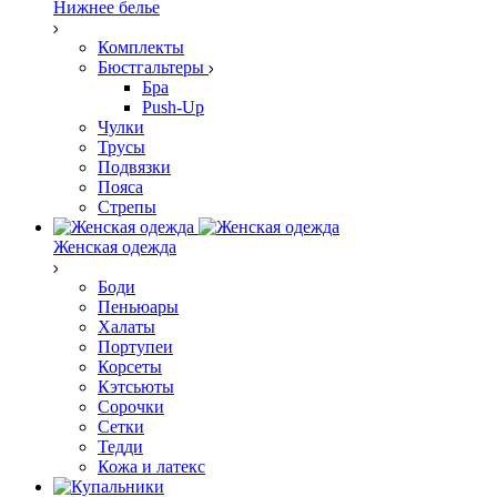
Нижнее белье
Комплекты
Бюстгальтеры
Бра
Push-Up
Чулки
Трусы
Подвязки
Пояса
Стрепы
Женская одежда
Боди
Пеньюары
Халаты
Портупеи
Корсеты
Кэтсьюты
Сорочки
Сетки
Тедди
Кожа и латекс