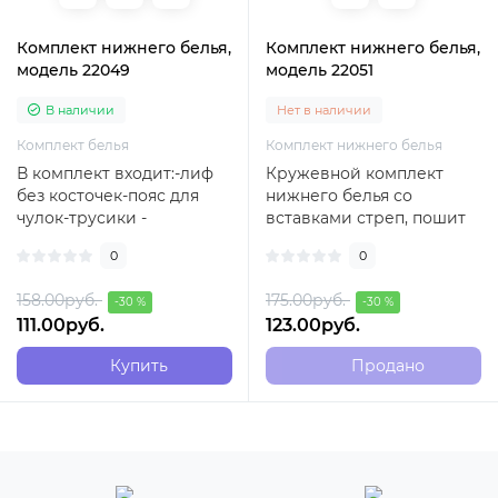
Комплект нижнего белья,
Комплект нижнего белья,
модель 22049
модель 22051
В наличии
Нет в наличии
Комплект белья
Комплект нижнего белья
В комплект входит:-лиф
Кружевной комплект
без косточек-пояс для
нижнего белья со
чулок-трусики -
вставками стреп, пошит
стрингиУпакован в
польским брендом
0
0
фирменную коробку бре..
Beauty Night. Комплект у..
158.00руб.
175.00руб.
-30 %
-30 %
111.00руб.
123.00руб.
Купить
Продано