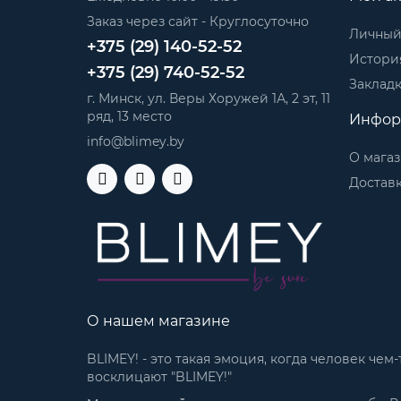
Заказ через сайт - Круглосуточно
Личный
+375 (29) 140-52-52
История
+375 (29) 740-52-52
Заклад
г. Минск, ул. Веры Хоружей 1А, 2 эт, 11
ряд, 13 место
Инфор
info@blimey.by
О мага
Доставк
О нашем магазине
BLIMEY! - это такая эмоция, когда человек че
восклицают "BLIMEY!"