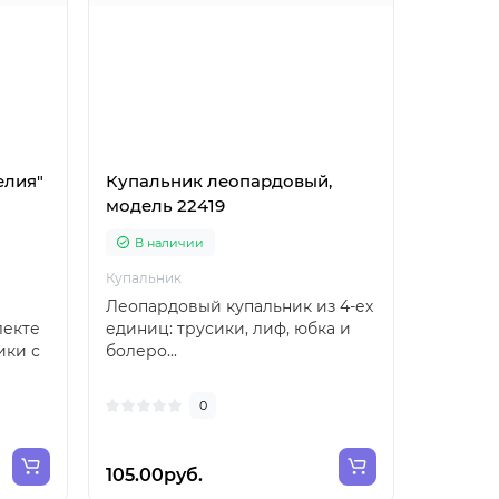
елия"
Купальник леопардовый,
Соломе
модель 22419
модель
В наличии
В на
Купальник
Шляпа
Леопардовый купальник из 4-ех
Восхити
лекте
единиц: трусики, лиф, юбка и
из нату
ики с
болеро...
пушисты
достойн
0
105.00руб.
97.00р