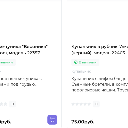
ье-туника "Вероника"
Купальник в рубчик "Ам
ое), модель 22357
(черный), модель 22403
наличии
В наличии
е
Купальник
ое платье-туника с
Купальник с лифом бандо.
ками под грудью...
Съемные бретели, в комп
поролоновые чашки. Трус
легким корректиру..
0
0
0руб.
75.00руб.