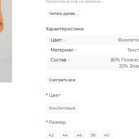
бразилиана,лиф на завязках....
Читать далее...
Характеристики
Цвет -
Фиолето
Материал -
Текс
Состав -
80% Полиэс
20% Эла
Смотреть все
Цвет
Фиолетовый
Размер
42
44
46
38
40