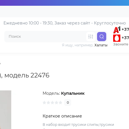
Ежедневно 10:00 - 19:30, 
Заказ через сайт - Круглосуточно
+37
+37
Звоните 
Я ищу, например,
Халаты
6
, модель 22476
Модель:
Купальник
0
Краткое описание
В набор входит:трусики слипы,трусики