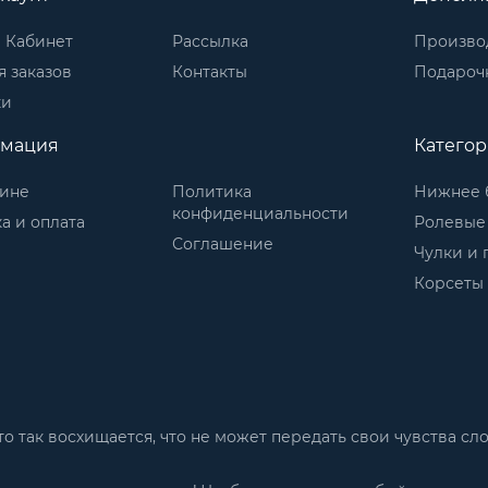
 Кабинет
Рассылка
Произво
 заказов
Контакты
Подароч
ки
мация
Катего
зине
Политика
Нижнее 
конфиденциальности
а и оплата
Ролевые
Соглашение
Чулки и 
Корсеты
м-то так восхищается, что не может передать свои чувства 