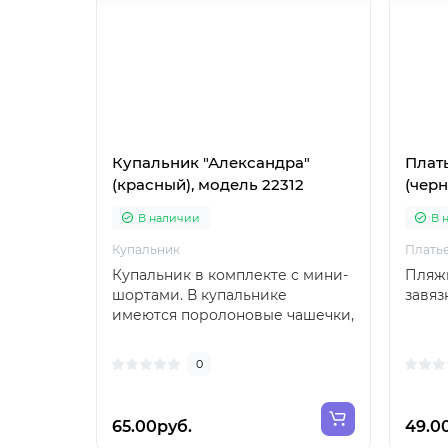
Купальник "Александра"
Плат
(красный), модель 22312
(черн
В наличии
В 
Купальник
Плать
Купальник в комплекте с мини-
Пляжн
шортами. В купальнике
завяз
имеются поролоновые чашечки,
съемные...
0
65.00руб.
49.0