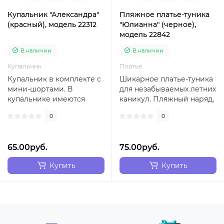
Купальник "Александра"
Пляжное платье-туника
(красный), модель 22312
"Юлианна" (черное),
модель 22842
В наличии
В наличии
Купальник
Платье
Купальник в комплекте с
Шикарное платье-туника
мини-шортами. В
для незабываемых летних
купальнике имеются
каникул. Пляжный наряд,
поролоновые чашечки,
который разбавит ваш
0
0
съемные...
летний г..
65.00руб.
75.00руб.
Купить
Купить