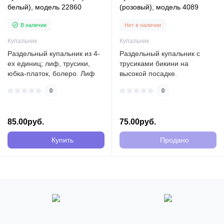
белый), модель 22860
(розовый), модель 4089
В наличии
Нет в наличии
Купальник
Купальник
Раздельный купальник из 4-
Раздельный купальник с
ех единиц; лиф, трусики,
трусиками бикини на
юбка-платок, болеро. Лиф
высокой посадке.
на регулируемых бретелях..
Регулируемый объем.
0
0
Поролоновый вкладыш ..
85.00руб.
75.00руб.
Купить
Продано