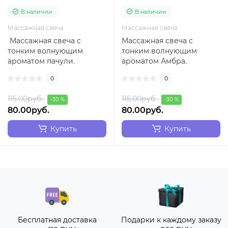
В наличии
В наличии
Массажная свеча
Массажная свеча
Массажная свеча с
Массажная свеча с
тонким волнующим
тонким волнующим
ароматом пачули.
ароматом Амбра.
Шёлковый воск при
Шёлковый воск при
0
0
горении превращается в
горении превращается в
н..
нежное т..
115.00руб.
115.00руб.
-30 %
-30 %
80.00руб.
80.00руб.
Купить
Купить
Бесплатная доставка
Подарки к каждому заказу