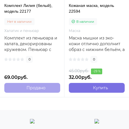
Комплект Лилия (белый),
Кожаная маска, модель
модель 22177
22594
Нет в наличии
В наличии
Халатик и пеньюар
Маска
Комплект из пеньюара и
Маска мышки из эко-
халата, декорированы
кожи отлично дополнит
кружевом. Пеньюар с
образ с нижним бельём, а
соблазнительным
также будет хорошим
0
0
разрезом...
аксессуаром в ..
45.00руб.
-29 %
69.00руб.
32.00руб.
Продано
Купить