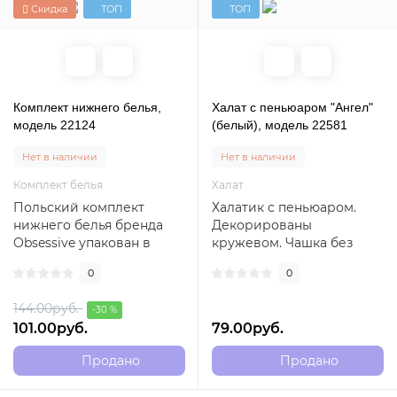
Скидка
ТОП
ТОП
Комплект нижнего белья,
Халат с пеньюаром "Ангел"
модель 22124
(белый), модель 22581
Нет в наличии
Нет в наличии
Комплект белья
Халат
Польский комплект
Халатик с пеньюаром.
нижнего белья бренда
Декорированы
Obsessive упакован в
кружевом. Чашка без
фирменную коробку.
поролона. Идеальный
0
0
Бюстгальтер без косто..
вариант на утро
невесты...
144.00руб.
-30 %
101.00руб.
79.00руб.
Продано
Продано