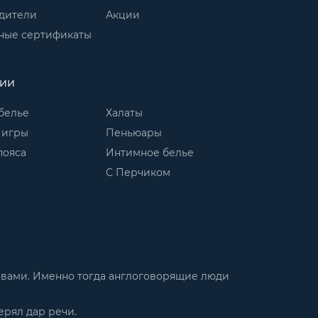
дители
Акции
ные сертификаты
рии
белье
Халаты
 игры
Пеньюары
пояса
Интимное белье
С Перчиком
словами. Именно тогда англоговорящие люди
ерял дар речи.