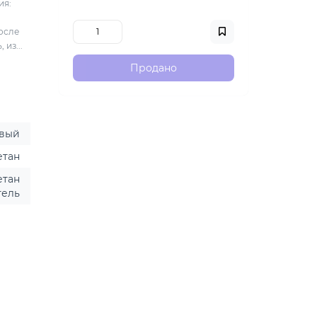
ия:
осле
из...
Продано
овый
етан
етан
гель