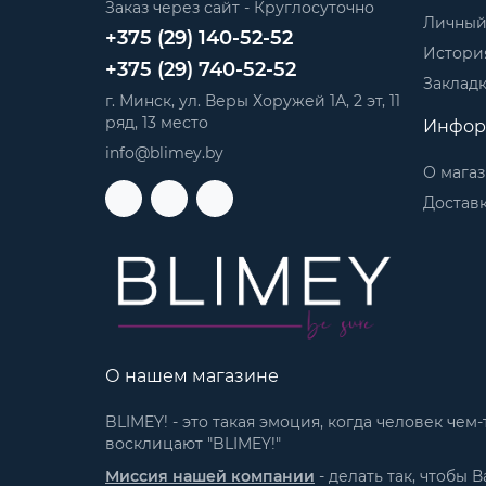
Заказ через сайт - Круглосуточно
Личный
+375 (29) 140-52-52
История
+375 (29) 740-52-52
Заклад
г. Минск, ул. Веры Хоружей 1А, 2 эт, 11
ряд, 13 место
Инфор
info@blimey.by
О мага
Доставк
О нашем магазине
BLIMEY! - это такая эмоция, когда человек че
восклицают "BLIMEY!"
Миссия нашей компании
- делать так, чтобы