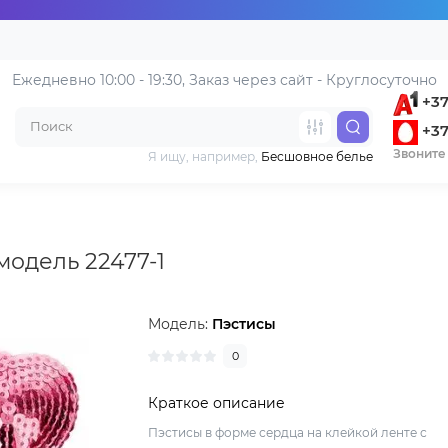
Ежедневно 10:00 - 19:30, 
Заказ через сайт - Круглосуточно
+37
+37
Звоните 
Я ищу, например,
Бесшовное белье
модель 22477-1
Модель:
Пэстисы
0
Краткое описание
Пэстисы в форме сердца на клейкой ленте с