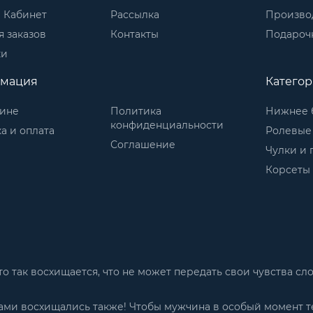
 Кабинет
Рассылка
Произво
 заказов
Контакты
Подароч
ки
мация
Катего
зине
Политика
Нижнее 
конфиденциальности
а и оплата
Ролевые
Соглашение
Чулки и 
Корсеты
м-то так восхищается, что не может передать свои чувства 
 Вами восхищались также! Чтобы мужчина в особый момент т