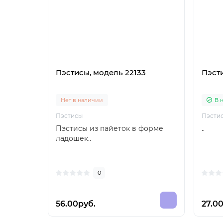
Пэстисы, модель 22133
Пэст
Нет в наличии
В 
Пэстисы
Пэсти
Пэстисы из пайеток в форме
..
ладошек..
0
56.00руб.
27.0