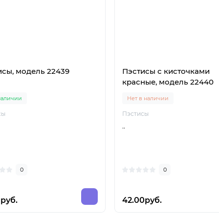
исы, модель 22439
Пэстисы с кисточками
красные, модель 22440
наличии
Нет в наличии
сы
Пэстисы
..
0
0
0руб.
42.00руб.