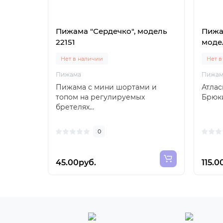
Пижама "Сердечко", модель
Пижам
22151
моде
Нет в наличии
Нет в
Пижама
Пижам
Пижама с мини шортами и
Атлас
топом на регулируемых
Брюки
бретелях...
0
45.00руб.
115.0