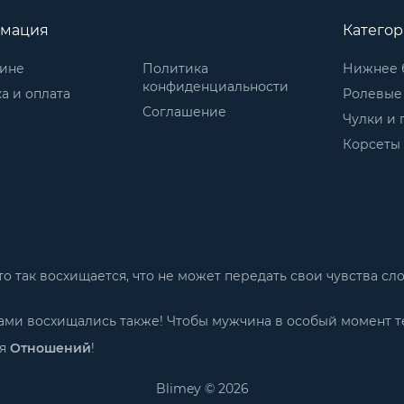
мация
Катего
зине
Политика
Нижнее 
конфиденциальности
а и оплата
Ролевые
Соглашение
Чулки и 
Корсеты
м-то так восхищается, что не может передать свои чувства 
 Вами восхищались также! Чтобы мужчина в особый момент т
ия
Отношений
!
Blimey © 2026