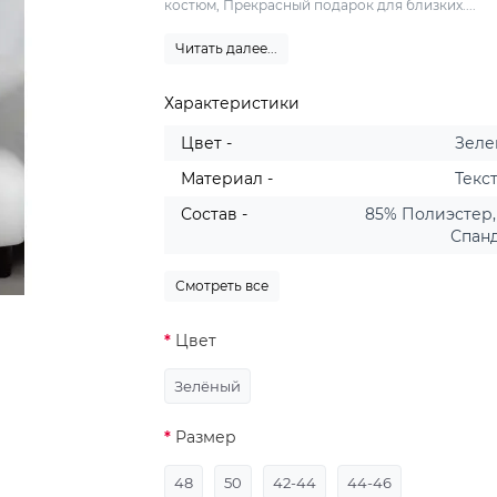
костюм, Прекрасный подарок для близких....
Читать далее...
Характеристики
Цвет -
Зел
Материал -
Текс
Состав -
85% Полиэстер,
Спан
Смотреть все
Цвет
Зелёный
Размер
48
50
42-44
44-46