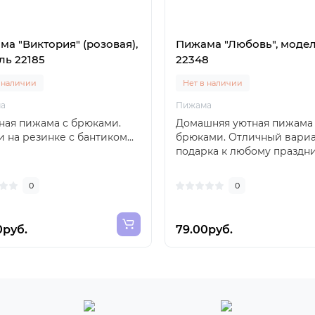
а "Виктория" (розовая),
Пижама "Любовь", моде
ль 22185
22348
 наличии
Нет в наличии
а
Пижама
ная пижама с брюками.
Домашняя уютная пижама
 на резинке с бантиком...
брюками. Отличный вари
подарка к любому праздник
0
0
0руб.
79.00руб.