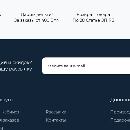
у
Дарим деньги!
Возврат товара
За заказы от 400 BYN
По 28 Статье ЗП РБ
ций и скидок?
ашу рассылку
каунт
Дополн
 Кабинет
Рассылка
Произво
 заказов
Контакты
Подароч
ки