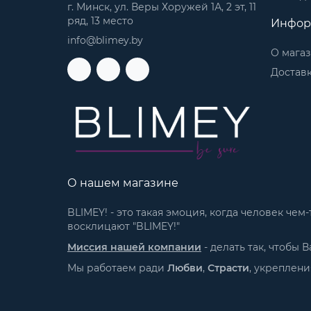
г. Минск, ул. Веры Хоружей 1А, 2 эт, 11
ряд, 13 место
Инфор
info@blimey.by
О мага
Доставк
О нашем магазине
BLIMEY! - это такая эмоция, когда человек че
восклицают "BLIMEY!"
Миссия нашей компании
- делать так, чтобы
Мы работаем ради
Любви
,
Страсти
, укреплен