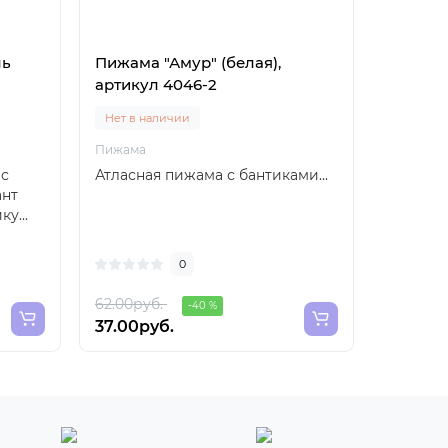
ль
Пижама "Амур" (белая),
артикул 4046-2
Нет в наличии
Пижама
 с
Атласная пижама с бантиками...
ант
у...
0
62.00руб.
-40 %
37.00руб.