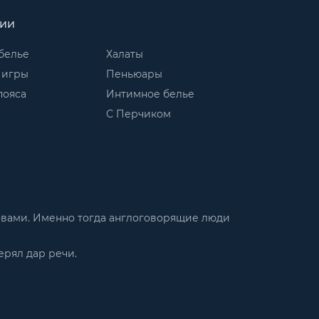
рии
белье
Халаты
 игры
Пеньюары
пояса
Интимное белье
С Перчиком
словами. Именно тогда англоговорящие люди
ерял дар речи.