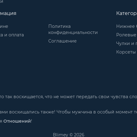
ки
мация
Катего
зине
Политика
Нижнее 
конфиденциальности
а и оплата
Ролевые
Соглашение
Чулки и 
Корсеты
м-то так восхищается, что не может передать свои чувства 
 Вами восхищались также! Чтобы мужчина в особый момент т
ия
Отношений
!
Blimey © 2026