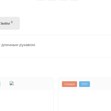
0
тзывы
с длинным рукавом.
Скидка
ТОП