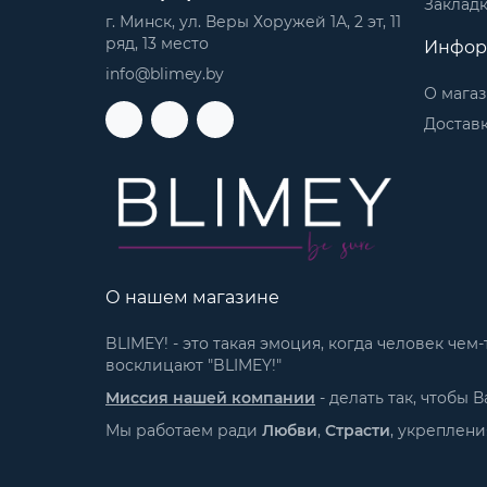
Заклад
г. Минск, ул. Веры Хоружей 1А, 2 эт, 11
ряд, 13 место
Инфор
info@blimey.by
О мага
Доставк
О нашем магазине
BLIMEY! - это такая эмоция, когда человек че
восклицают "BLIMEY!"
Миссия нашей компании
- делать так, чтобы
Мы работаем ради
Любви
,
Страсти
, укреплен