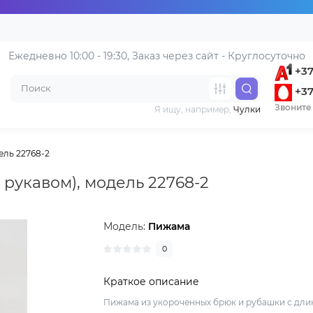
Ежедневно 10:00 - 19:30, 
Заказ через сайт - Круглосуточно
+37
+37
Звоните 
Я ищу, например,
Чулки
ель 22768-2
рукавом), модель 22768-2
Модель:
Пижама
0
Краткое описание
Пижама из укороченных брюк и рубашки с дл