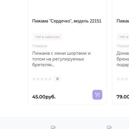
Пижама "Сердечко", модель 22151
Пижам
Нет в наличии
Нет в
Пижама
Пижам
Пижама с мини шортами и
Дома
топом на регулируемых
брюк
бретелях...
подар
0
45.00руб.
79.0