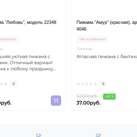
а "Любовь", модель 22348
Пижама "Амур" (красная), а
4046
 наличии
Нет в наличии
а
Пижама
шняя уютная пижама с
Атласная пижама с бантика
ами. Отличный вариант
ка к любому празднику...
0
0
62.00руб.
-40 %
0руб.
37.00руб.