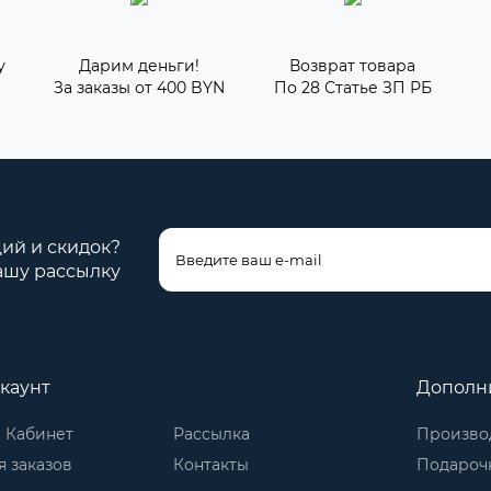
у
Дарим деньги!
Возврат товара
За заказы от 400 BYN
По 28 Статье ЗП РБ
ций и скидок?
ашу рассылку
каунт
Дополн
 Кабинет
Рассылка
Произво
 заказов
Контакты
Подароч