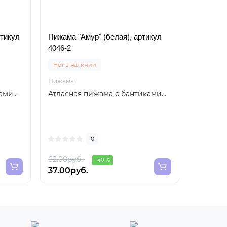
ртикул
Пижама "Амур" (белая), артикул
Пижама "
4046-2
4046-4
Нет в наличии
Нет в н
Пижама
Пижама
ми...
Атласная пижама с бантиками...
Атласна
0
62.00руб.
62.00ру
-40 %
37.00руб.
37.00р