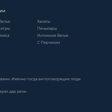
рии
белье
Халаты
 игры
Пеньюары
пояса
Интимное белье
С Перчиком
словами. Именно тогда англоговорящие люди
ерял дар речи.