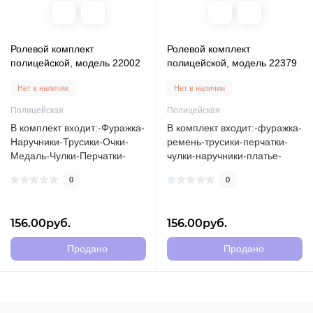
Ролевой комплект
Ролевой комплект
полицейской, модель 22002
полицейской, модель 22379
Нет в наличии
Нет в наличии
Полицейская
Полицейская
В комплект входит:-Фуражка-
В комплект входит:-фуражка-
Наручники-Трусики-Очки-
ремень-трусики-перчатки-
Медаль-Чулки-Перчатки-
чулки-наручники-платье-
Платье (Длина платья-65 см
дубинка..
0
0
б..
156.00руб.
156.00руб.
Продано
Продано