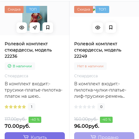
Скидка
ТОП
Скидка
ТОП
Ролевой комплект
Ролевой комплект
стюардессы, модель
стюардессы, модель
22236
22249
В наличии
Нет в наличии
Стюардесса
Стюардесса
В комплект входит:-
В комплект входит:-
трусики-платье-пилотка-
пилотка-чулки-платье-
платок на шею..
лиф-трусики-ремень..
1
0
117.00руб.
160.00руб.
-40 %
-40 %
70.00руб.
96.00руб.
Купить
Продано