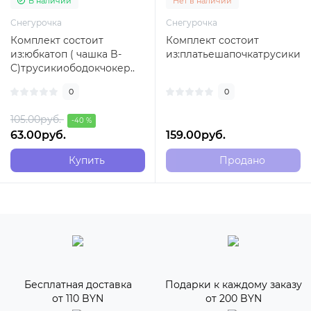
В наличии
Нет в наличии
Снегурочка
Снегурочка
Комплект состоит
Комплект состоит
из:юбкатоп ( чашка B-
из:платьешапочкатрусикичу
C)трусикиободокчокер..
0
0
105.00руб.
-40 %
63.00руб.
159.00руб.
Купить
Продано
Бесплатная доставка
Подарки к каждому заказу
от 110 BYN
от 200 BYN