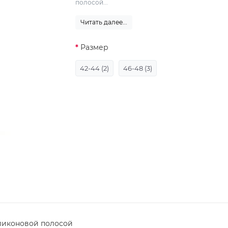
полосой...
Читать далее...
Размер
42-44 (2)
46-48 (3)
иликоновой полосой