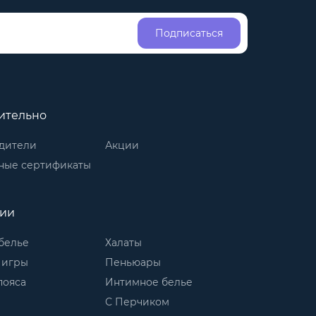
Подписаться
ительно
дители
Акции
ные сертификаты
рии
белье
Халаты
 игры
Пеньюары
пояса
Интимное белье
С Перчиком