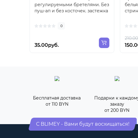
регулируемыми бретелями. Без
белья
пуш-ап и без косточек. застежка
стрин
на 2 крючка, 4 ..
круже
0
210.0
35.00руб.
150.
Бесплатная доставка
Подарки к каждом
от 110 BYN
заказу
от 200 BYN
С BLIMEY - Вами будут восхищаться!