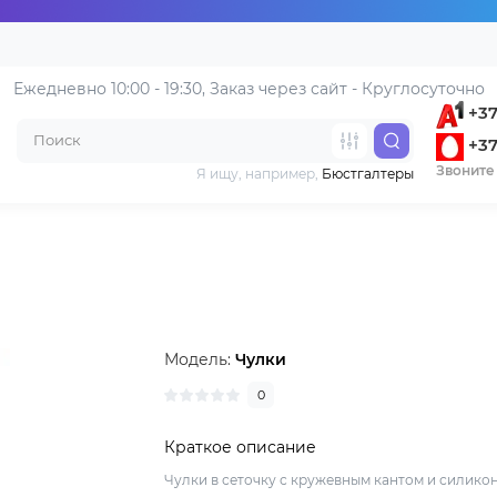
Ежедневно 10:00 - 19:30, 
Заказ через сайт - Круглосуточно
+37
+37
Звоните 
Я ищу, например,
Бюстгалтеры
Модель:
Чулки
0
Краткое описание
Чулки в сеточку с кружевным кантом и силико