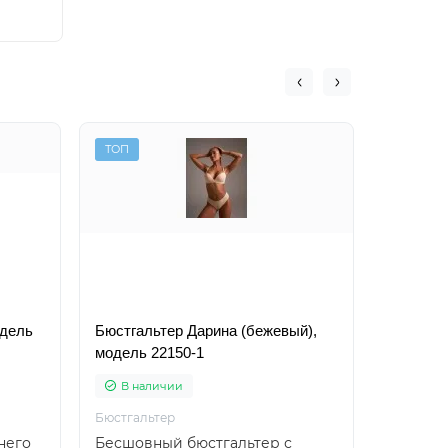
ТОП
ТОП
одель
Бюстгальтер Дарина (бежевый),
Бюстгал
модель 22150-1
модель 
В наличии
В на
Бюстгальтер
Бюстгаль
него
Бесшовный бюстгальтер с
Бесшовн