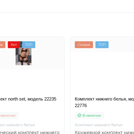
ка
Хит
ТОП
Скидка
ТОП
ект north set, модель 22235
Комплект нижнего белья, м
22776
 наличии
В наличии
ект нижнего белья
Комплект нижнего белья
ический комплект нижнего
Кружевной комплект ниж