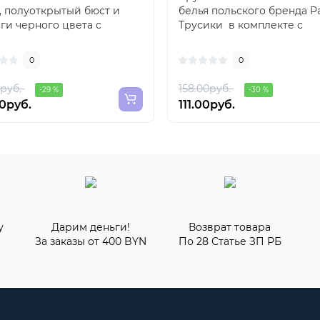
, полуоткрытый бюст и
белья польского бренда Pa
ги черного цвета с
Трусики в комплекте с
вом, модель явл..
доступом..
0
0
0руб.
158.00руб.
-29 %
-30 %
00руб.
111.00руб.
у
Дарим деньги!
Возврат товара
За заказы от 400 BYN
По 28 Статье ЗП РБ