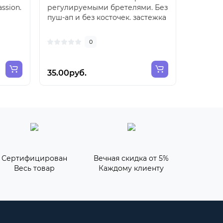
ssion.
регулируемыми бретелями. Без
регули
пуш-ап и без косточек. застежка
пуш-ап 
на 2 крючка, 4 ..
на 2 крюч
0
35.00руб.
35.00р
Сертифицирован
Вечная скидка от 5%
Весь товар
Каждому клиенту