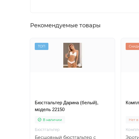
Рекомендуемые товары
ТОП
Скид
Бюстгальтер Дарина (белый),
Компл
модель 22150
В наличии
Нет в
Бюстгальтер
Компл
Бесшовный бюстгальтер с
Эрот