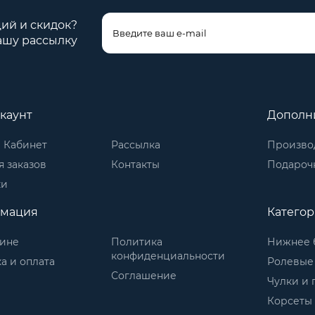
ций и скидок?
ашу рассылку
каунт
Дополн
 Кабинет
Рассылка
Произво
 заказов
Контакты
Подароч
ки
мация
Катего
зине
Политика
Нижнее 
конфиденциальности
а и оплата
Ролевые
Соглашение
Чулки и 
Корсеты