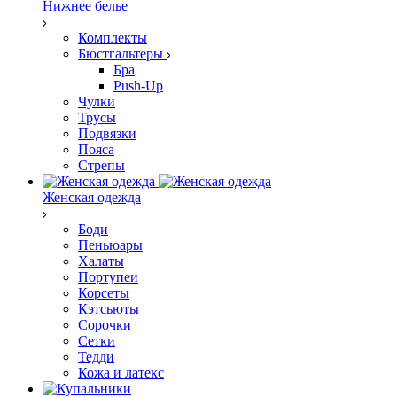
Нижнее белье
Комплекты
Бюстгальтеры
Бра
Push-Up
Чулки
Трусы
Подвязки
Пояса
Стрепы
Женская одежда
Боди
Пеньюары
Халаты
Портупеи
Корсеты
Кэтсьюты
Сорочки
Сетки
Тедди
Кожа и латекс