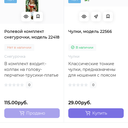
Ролевой комплект
Чулки, модель 22566
снегурочки, модель 22418
Нет в наличии
В наличии
Снегурочка
Чулки
В комплект входит:-
Классические тонкие
колпак на голову-
чулки, предназначены
перчатки-трусики-платье
для ношения с поясом
(шлейки регулируются)..
(без силиконовой
0
0
полоски). Без выделен..
115.00руб.
29.00руб.
Продано
Купить