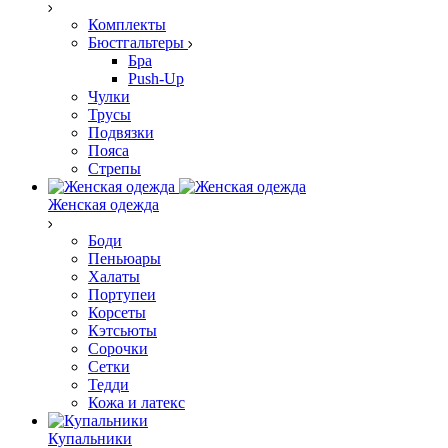
Комплекты
Бюстгальтеры
Бра
Push-Up
Чулки
Трусы
Подвязки
Пояса
Стрепы
Женская одежда
Боди
Пеньюары
Халаты
Портупеи
Корсеты
Кэтсьюты
Сорочки
Сетки
Тедди
Кожа и латекс
Купальники