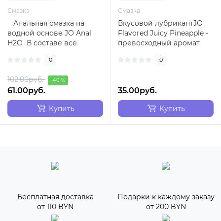
Смазка
Смазка
Анальная смазка на
Вкусовой лубрикантJO
водной основе JO Anal
Flavored Juicy Pineapple -
H2O В составе все
превосходный аромат
ингредиенты высшего
ананаса и длительное
0
0
ка..
скольжениеТ..
102.00руб.
-40 %
61.00руб.
35.00руб.
Купить
Купить
Бесплатная доставка
Подарки к каждому заказу
от 110 BYN
от 200 BYN