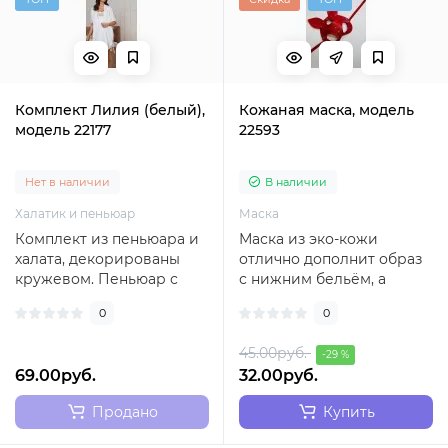
Комплект Лилия (белый),
Кожаная маска, модель
модель 22177
22593
Нет в наличии
В наличии
Халатик и пеньюар
Маска
Комплект из пеньюара и
Маска из эко-кожи
халата, декорированы
отлично дополнит образ
кружевом. Пеньюар с
с нижним бельём, а
соблазнительным
также будет хорошим
0
0
разрезом...
аксессуаром в состав..
45.00руб.
-29 %
69.00руб.
32.00руб.
Продано
Купить