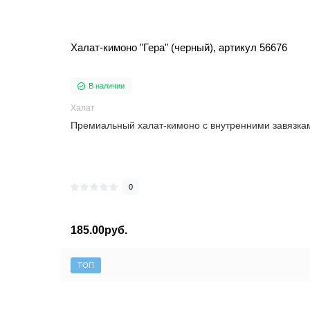
Халат-кимоно "Гера" (черный), артикул 56676
В наличии
Халат
Премиальный халат-кимоно с внутренними завязкам
0
185.00руб.
ТОП