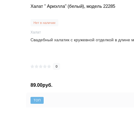
Халат " Ариэлла" (белый), модель 22285
Нет в наличии
Халат
Свадебный халатик с кружевной отделкой в длине м
0
89.00руб.
ТОП