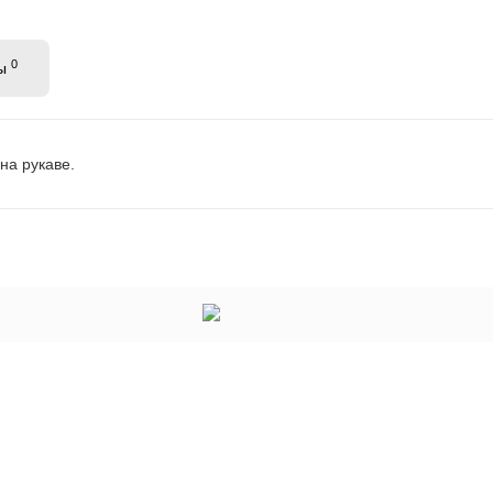
0
вы
на рукаве.