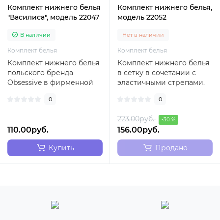
Комплект нижнего белья
Комплект нижнего белья,
"Василиса", модель 22047
модель 22052
В наличии
Нет в наличии
Комплект белья
Комплект белья
Комплект нижнего белья
Комплект нижнего белья
польского бренда
в сетку в сочетании с
Obsessive в фирменной
эластичными стрепами.
упаковке, где трусики-
Комплект польского
0
0
стринги, а бюстг..
бренда Passion..
223.00руб.
-30 %
110.00руб.
156.00руб.
Купить
Продано