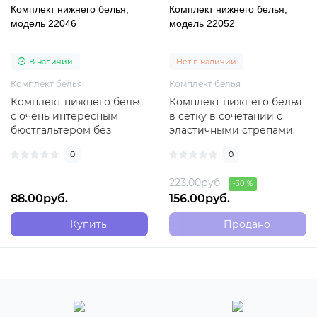
Комплект нижнего белья,
Комплект нижнего белья,
модель 22046
модель 22052
В наличии
Нет в наличии
Комплект белья
Комплект белья
Комплект нижнего белья
Комплект нижнего белья
с очень интересным
в сетку в сочетании с
бюстгальтером без
эластичными стрепами.
косточек и трусиками с
Комплект польского
0
0
высокой посадкой ..
бренда Passion..
223.00руб.
-30 %
88.00руб.
156.00руб.
Купить
Продано