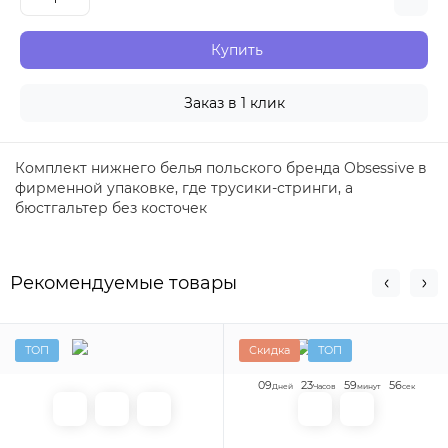
Купить
Заказ в 1 клик
Комплект нижнего белья польского бренда Obsessive в
фирменной упаковке, где трусики-стринги, а
бюстгальтер без косточек
Рекомендуемые товары
ТОП
Скидка
ТОП
0
9
2
3
5
9
5
5
Дней
Часов
минут
сек