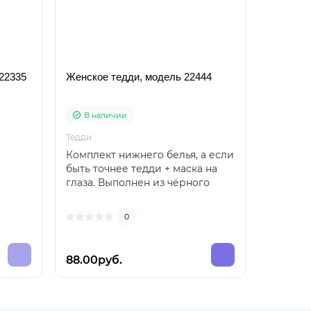
 22335
Женское тедди, модель 22444
Трусики 
В наличии
Нет в н
Тедди
Трусы
Комплект нижнего белья, а если
Сексуал
быть точнее тедди + маска на
доступо
глаза. Выполнен из чёрного
точно н
кружева, ..
0
88.00руб.
25.00р