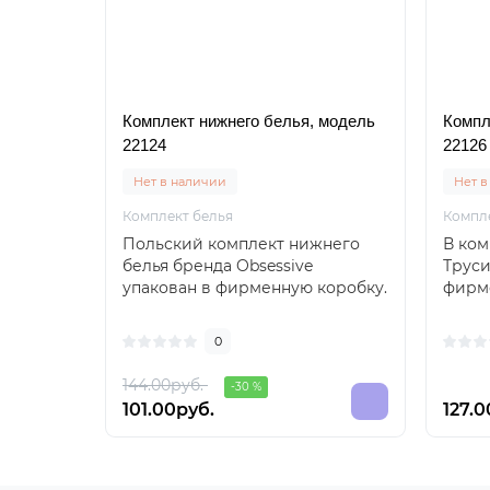
Комплект нижнего белья, модель
Компл
22124
22126
Нет в наличии
Нет в
Комплект белья
Компл
Польский комплект нижнего
В ком
белья бренда Obsessive
Труси
упакован в фирменную коробку.
фирме
Бюстгальтер без косто..
0
144.00руб.
-30 %
101.00руб.
127.0