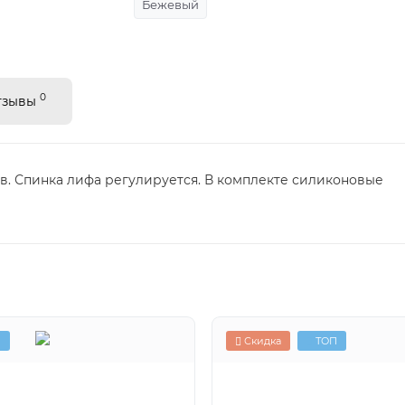
Бежевый
0
тзывы
в. Спинка лифа регулируется. В комплекте силиконовые
П
Скидка
ТОП