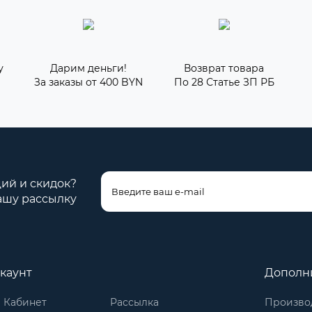
у
Дарим деньги!
Возврат товара
За заказы от 400 BYN
По 28 Статье ЗП РБ
ций и скидок?
ашу рассылку
каунт
Дополн
 Кабинет
Рассылка
Произво