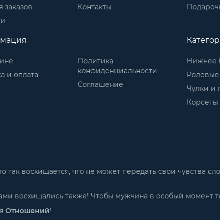
 заказов
Контакты
Подароч
ки
мация
Катего
зине
Политика
Нижнее 
конфиденциальности
а и оплата
Ролевые
Соглашение
Чулки и 
Корсеты
м-то так восхищается, что не может передать свои чувства 
 Вами восхищались также! Чтобы мужчина в особый момент т
ия
Отношений
!