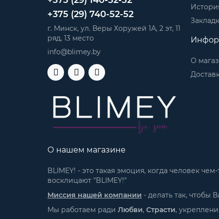
История
+375 (29) 740-52-52
Заклад
г. Минск, ул. Веры Хоружей 1А, 2 эт, 11
ряд, 13 место
Инфор
info@blimey.by
О мага
Доставк
О нашем магазине
BLIMEY! - это такая эмоция, когда человек че
восклицают "BLIMEY!"
Миссия нашей компании
- делать так, чтобы
Мы работаем ради
Любви
,
Страсти
, укреплен