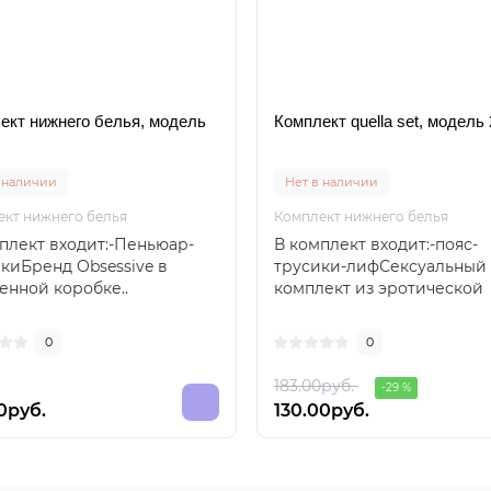
ект нижнего белья, модель
Комплект quella set, модель
 наличии
Нет в наличии
ект нижнего белья
Комплект нижнего белья
плект входит:-Пеньюар-
В комплект входит:-пояс-
киБренд Obsessive в
трусики-лифСексуальный
нной коробке..
комплект из эротической
коллекции QUELLA - ..
0
0
183.00руб.
-29 %
0руб.
130.00руб.