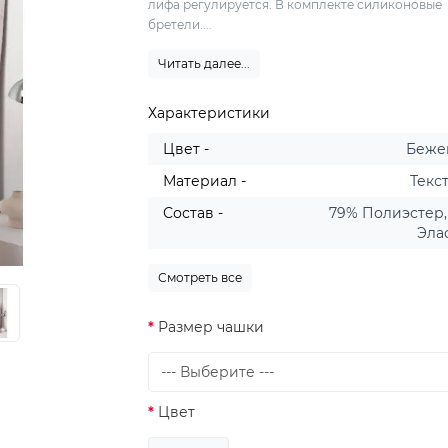
лифа регулируется. В комплекте силиконовые
бретели....
Читать далее...
Характеристики
Цвет -
Беже
Материал -
Текс
Состав -
79% Полиэстер,
Эла
Смотреть все
Размер чашки
Цвет