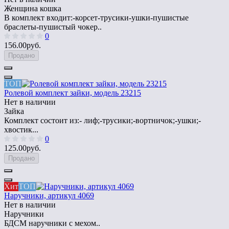
Женщина кошка
В комплект входит:-корсет-трусики-ушки-пушистые
браслеты-пушистый чокер..
0
156.00руб.
Продано
ТОП
Ролевой комплект зайки, модель 23215
Нет в наличии
Зайка
Комплект состоит из:- лиф;-трусики;-вортничок;-ушки;-
хвостик...
0
125.00руб.
Продано
Хит
ТОП
Наручники, артикул 4069
Нет в наличии
Наручники
БДСМ наручники с мехом..