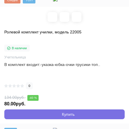
Скидка
ТОП
Ролевой комплект училки, модель 22005
В наличии
Учительница
В комплект входит:-указка-юбка-очки-трусики-топ..
0
134.00руб.
-40 %
80.00руб.
Купить