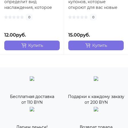
определит вид
купонов, которые
наслаждения, которое
откроют для вас новые
сегодня вас ждет в
грани сексуального
0
0
постели. Подарите друг
наслаждения.ЧТО
друг..
НУЖНО..
12.00руб.
15.00руб.
Купить
Купить
Бесплатная доставка
Подарки к каждому заказу
от 110 BYN
от 200 BYN
Дарим деньги!
Возврат товара