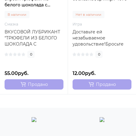
белого шоколада с
малиной JO Gelato ,
В наличии
Нет в наличии
модель 22699
Смазка
Игра
ВКУСОВОЙ ЛУБРИКАНТ
Доставьте ей
“ТРЮФЕЛИ ИЗ БЕЛОГО
незабываемое
ШОКОЛАДА С
удовольствие!Бросьте
МАЛИНОЙ” / WHITE
кубик, и он определит
0
0
CHOCOLATE RASPBERRY
вид наслаждения,
TRUFFLE - ..
которое сегодн..
55.00руб.
12.00руб.
Продано
Продано