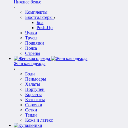
Нижнее белье
Комплекты
Бюстгальтеры
Бра
Push-Up
Чулки
Трусы
Подвязки
Пояса
Стрепы
Женская одежда
Боди
Пеньюары
Халаты
Портупеи
Корсеты
Кэтсьюты
Сорочки
Сетки
Тедди
Кожа и латекс